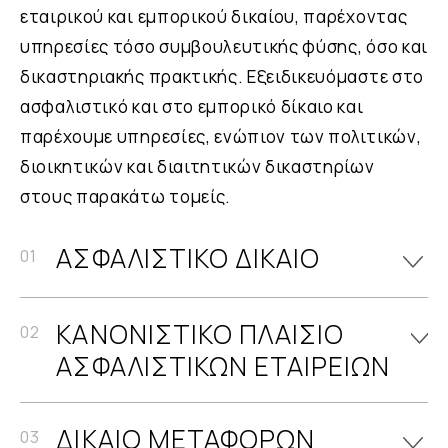
εταιρικού και εμπορικού δικαίου, παρέχοντας
υπηρεσίες τόσο συμβουλευτικής φύσης, όσο και
δικαστηριακής πρακτικής. Εξειδικευόμαστε στο
ασφαλιστικό και στο εμπορικό δίκαιο και
παρέχουμε υπηρεσίες, ενώπιον των πολιτικών,
διοικητικών και διαιτητικών δικαστηρίων
στους παρακάτω τομείς.
ΑΣΦΑΛΙΣΤΙΚΟ ΔΙΚΑΙΟ
Η εταιρεία μας βρίσκεται στο
υψηλότερο επίπεδο του κλάδου
ΚΑΝΟΝΙΣΤΙΚΟ ΠΛΑΙΣΙΟ
του ασφαλιστικού δικαίου και
ΑΣΦΑΛΙΣΤΙΚΩΝ ΕΤΑΙΡΕΙΩΝ
έχει χειριστεί μεγάλο αριθμό
υποθέσεων μεταξύ
Παρέχουμε συμβουλές σε
ασφαλιστικών εταιρειών και
όλους τους τομείς που
ΔΙΚΑΙΟ ΜΕΤΑΦΟΡΩΝ
ασφαλισμένων, αλλά και μεταξύ
αφορούν στο νομικό πλαίσιο